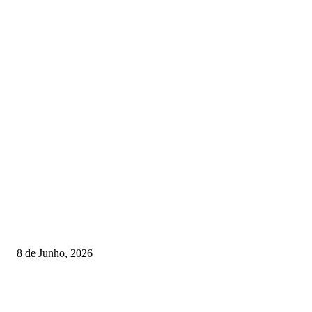
TORNEIOS
Lamego coroou os campeões nacionais de Minigolfe
8 de Junho, 2026
Lamego reforça controlo para jornada decisiva do CNI