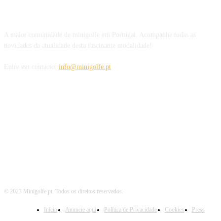
SOBRE NÓS
A maior comunidade de minigolfe em Portugal. Acompanhe todas as
novidades da atualidade desta fascinante modalidade!
Entre em contacto:
info@minigolfe.pt
SIGA-NOS TAMBÉM EM
© 2023 Minigolfe.pt. Todos os direitos reservados.
Início
Anuncie aqui
Política de Privacidade
Cookies
Press