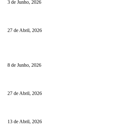
3 de Junho, 2026
Vizela recebeu jornada do Campeonato Nacional de Minigolfe
27 de Abril, 2026
RESULTADOS
Lamego coroou os campeões nacionais de Minigolfe
8 de Junho, 2026
Vizela recebeu jornada do Campeonato Nacional de Minigolfe
27 de Abril, 2026
Um torneio, vários campeões: tudo sobre o XXVII Palheiros da Costa Nov
13 de Abril, 2026
MAIS FALADO