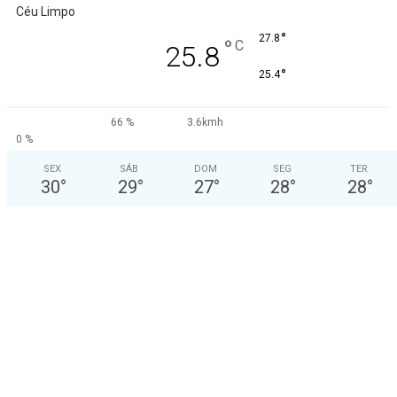
Céu Limpo
°
27.8
°
C
25.8
°
25.4
66 %
3.6kmh
0 %
SEX
SÁB
DOM
SEG
TER
30
°
29
°
27
°
28
°
28
°