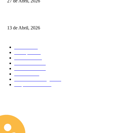
27 de Abril, 2026
Um torneio, vários campeões: tudo sobre o XXVII Palheiros da Costa Nov
13 de Abril, 2026
MAIS FALADO
Torneios
485
Destaques
316
Resultados
176
Fora de Pista
132
Curiosidades
124
Atividades
91
Circuitos de Minigolfe
77
Desporto Escolar
34