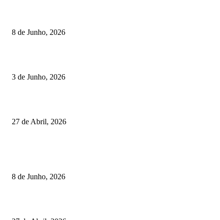
Lamego coroou os campeões nacionais de Minigolfe
8 de Junho, 2026
Lamego reforça controlo para jornada decisiva do CNI
3 de Junho, 2026
Vizela recebeu jornada do Campeonato Nacional de Minigolfe
27 de Abril, 2026
RESULTADOS
Lamego coroou os campeões nacionais de Minigolfe
8 de Junho, 2026
Vizela recebeu jornada do Campeonato Nacional de Minigolfe