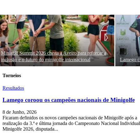
Minigolf Summit 2026 chega a Aveiro para reforçar a
inclusão e o futuro do minigolfe internacional
Lamego co
Torneios
Resultados
Lamego coroou os campeões nacionais de Minigolfe
8 de Junho, 2026
Ficaram definidos os novos campeões nacionais de Minigolfe após a
realização da 3.ª e última jornada do Campeonato Nacional Individual
Minigolfe 2026, disputada...