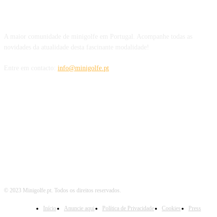
SOBRE NÓS
A maior comunidade de minigolfe em Portugal. Acompanhe todas as
novidades da atualidade desta fascinante modalidade!
Entre em contacto:
info@minigolfe.pt
SIGA-NOS TAMBÉM EM
© 2023 Minigolfe.pt. Todos os direitos reservados.
Início
Anuncie aqui
Política de Privacidade
Cookies
Press