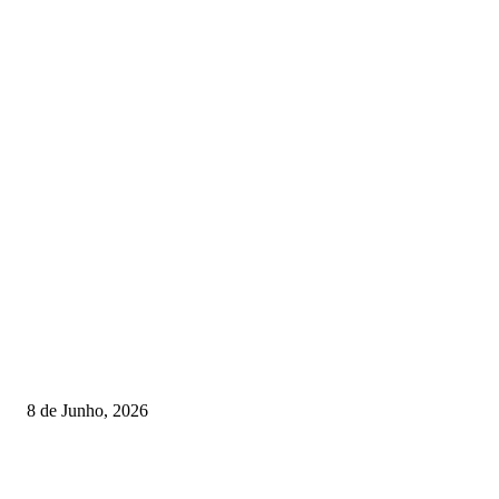
TORNEIOS
Lamego coroou os campeões nacionais de Minigolfe
8 de Junho, 2026
Lamego reforça controlo para jornada decisiva do CNI