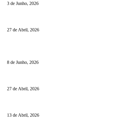
3 de Junho, 2026
Vizela recebeu jornada do Campeonato Nacional de Minigolfe
27 de Abril, 2026
RESULTADOS
Lamego coroou os campeões nacionais de Minigolfe
8 de Junho, 2026
Vizela recebeu jornada do Campeonato Nacional de Minigolfe
27 de Abril, 2026
Um torneio, vários campeões: tudo sobre o XXVII Palheiros da Costa Nov
13 de Abril, 2026
MAIS FALADO