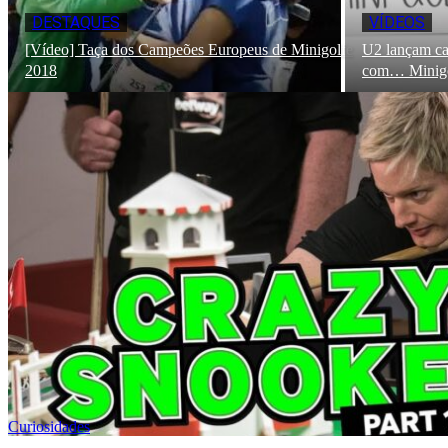
DESTAQUES
VÍDEOS
[Vídeo] Taça dos Campeões Europeus de Minigolfe
U2 lançam ca
2018
com… Minigo
Curiosidades