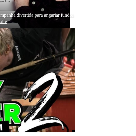
mpanha divertida para angariar fundos
lfe