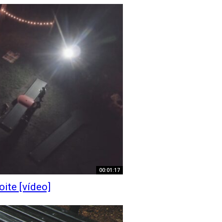
00:01:17
oite [vídeo]