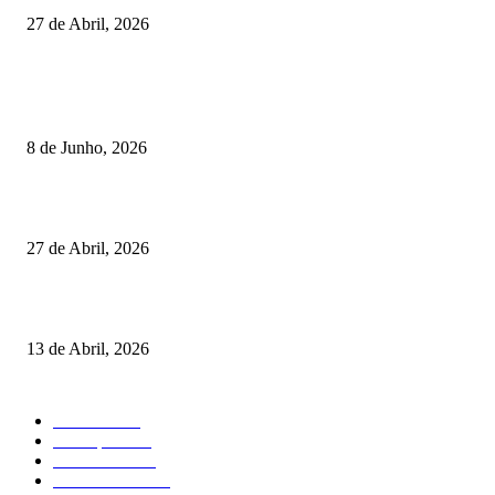
27 de Abril, 2026
RESULTADOS
Lamego coroou os campeões nacionais de Minigolfe
8 de Junho, 2026
Vizela recebeu jornada do Campeonato Nacional de Minigolfe
27 de Abril, 2026
Um torneio, vários campeões: tudo sobre o XXVII Palheiros da Costa Nov
13 de Abril, 2026
MAIS FALADO
Torneios
485
Destaques
316
Resultados
176
Fora de Pista
132