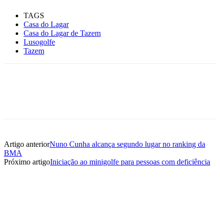
TAGS
Casa do Lagar
Casa do Lagar de Tazem
Lusogolfe
Tazem
Artigo anterior
Nuno Cunha alcança segundo lugar no ranking da
BMA
Próximo artigo
Iniciação ao minigolfe para pessoas com deficiência