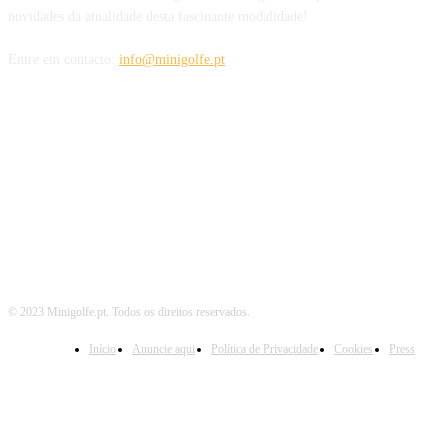
novidades da atualidade desta fascinante modalidade!
Entre em contacto:
info@minigolfe.pt
SIGA-NOS TAMBÉM EM
© 2023 Minigolfe.pt. Todos os direitos reservados.
Início
Anuncie aqui
Política de Privacidade
Cookies
Press