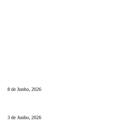
TORNEIOS
Lamego coroou os campeões nacionais de Minigolfe
8 de Junho, 2026
Lamego reforça controlo para jornada decisiva do CNI
3 de Junho, 2026
Vizela recebeu jornada do Campeonato Nacional de Minigolfe