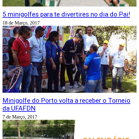
5 minigolfes para te divertires no dia do Pai!
18 de Março, 2017
Torneios
Minigolfe do Porto volta a receber o Torneio
da UFAFDN
7 de Março, 2017