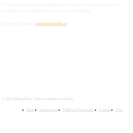
A maior comunidade de minigolfe em Portugal. Acompanhe todas as
novidades da atualidade desta fascinante modalidade!
Entre em contacto:
info@minigolfe.pt
SIGA-NOS TAMBÉM EM
© 2023 Minigolfe.pt. Todos os direitos reservados.
Início
Anuncie aqui
Política de Privacidade
Cookies
Press