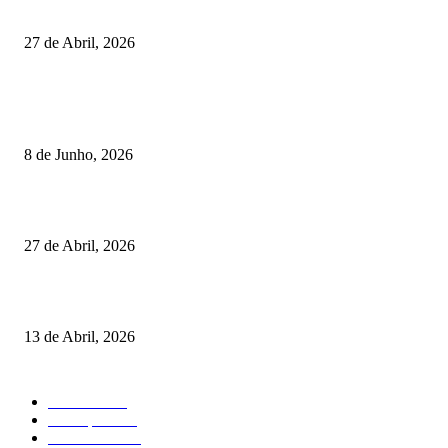
Vizela recebeu jornada do Campeonato Nacional de Minigolfe
27 de Abril, 2026
RESULTADOS
Lamego coroou os campeões nacionais de Minigolfe
8 de Junho, 2026
Vizela recebeu jornada do Campeonato Nacional de Minigolfe
27 de Abril, 2026
Um torneio, vários campeões: tudo sobre o XXVII Palheiros da Costa Nov
13 de Abril, 2026
MAIS FALADO
Torneios
485
Destaques
316
Resultados
176