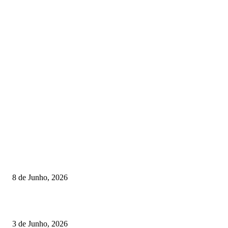
TORNEIOS
Lamego coroou os campeões nacionais de Minigolfe
8 de Junho, 2026
Lamego reforça controlo para jornada decisiva do CNI
3 de Junho, 2026