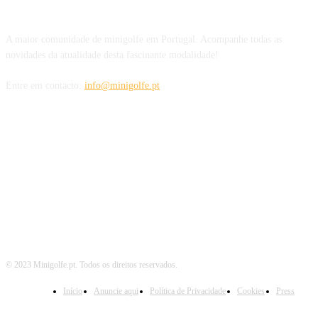
SOBRE NÓS
A maior comunidade de minigolfe em Portugal. Acompanhe todas as
novidades da atualidade desta fascinante modalidade!
Entre em contacto:
info@minigolfe.pt
SIGA-NOS TAMBÉM EM
© 2023 Minigolfe.pt. Todos os direitos reservados.
Início
Anuncie aqui
Política de Privacidade
Cookies
Press