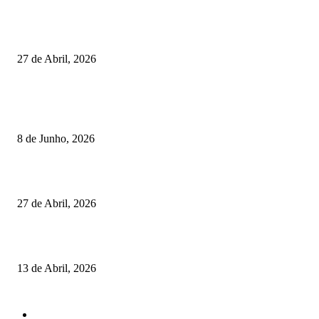
Vizela recebeu jornada do Campeonato Nacional de Minigolfe
27 de Abril, 2026
RESULTADOS
Lamego coroou os campeões nacionais de Minigolfe
8 de Junho, 2026
Vizela recebeu jornada do Campeonato Nacional de Minigolfe
27 de Abril, 2026
Um torneio, vários campeões: tudo sobre o XXVII Palheiros da Costa Nov
13 de Abril, 2026
MAIS FALADO
Torneios
485