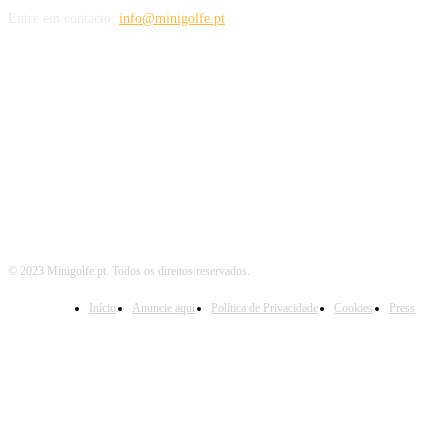
Entre em contacto:
info@minigolfe.pt
SIGA-NOS TAMBÉM EM
© 2023 Minigolfe.pt. Todos os direitos reservados.
Início
Anuncie aqui
Política de Privacidade
Cookies
Press