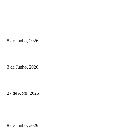
TORNEIOS
Lamego coroou os campeões nacionais de Minigolfe
8 de Junho, 2026
Lamego reforça controlo para jornada decisiva do CNI
3 de Junho, 2026
Vizela recebeu jornada do Campeonato Nacional de Minigolfe
27 de Abril, 2026
RESULTADOS
Lamego coroou os campeões nacionais de Minigolfe
8 de Junho, 2026