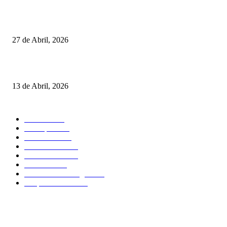
Vizela recebeu jornada do Campeonato Nacional de Minigolfe
27 de Abril, 2026
Um torneio, vários campeões: tudo sobre o XXVII Palheiros da Costa Nov
13 de Abril, 2026
MAIS FALADO
Torneios
485
Destaques
316
Resultados
176
Fora de Pista
132
Curiosidades
124
Atividades
91
Circuitos de Minigolfe
77
Desporto Escolar
34