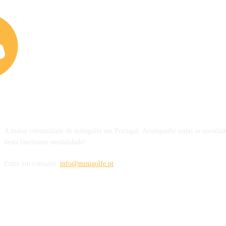
SOBRE NÓS
A maior comunidade de minigolfe em Portugal. Acompanhe todas as novidade
desta fascinante modalidade!
Entre em contacto:
info@minigolfe.pt
SIGA-NOS TAMBÉM EM