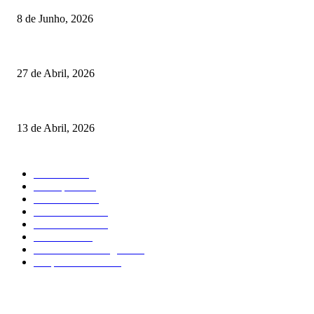
8 de Junho, 2026
Vizela recebeu jornada do Campeonato Nacional de Minigolfe
27 de Abril, 2026
Um torneio, vários campeões: tudo sobre o XXVII Palheiros da Costa Nov
13 de Abril, 2026
MAIS FALADO
Torneios
485
Destaques
316
Resultados
176
Fora de Pista
132
Curiosidades
124
Atividades
91
Circuitos de Minigolfe
77
Desporto Escolar
34