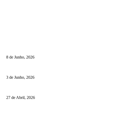
TORNEIOS
Lamego coroou os campeões nacionais de Minigolfe
8 de Junho, 2026
Lamego reforça controlo para jornada decisiva do CNI
3 de Junho, 2026
Vizela recebeu jornada do Campeonato Nacional de Minigolfe
27 de Abril, 2026
RESULTADOS
Lamego coroou os campeões nacionais de Minigolfe