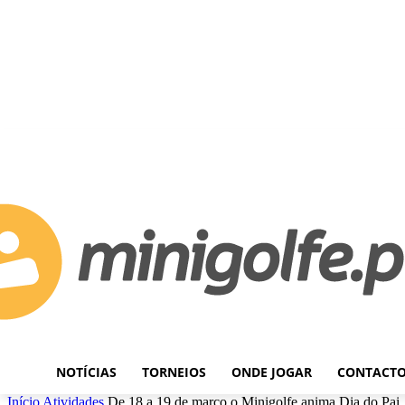
C
Sexta-feira, Agosto 7, 2026
20.5
Lisboa
NOTÍCIAS
TORNEIOS
ONDE JOGAR
CONTACT
Início
Atividades
De 18 a 19 de março o Minigolfe anima Dia do Pai..