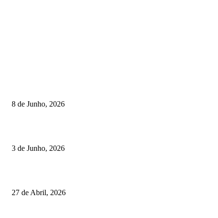
TORNEIOS
Lamego coroou os campeões nacionais de Minigolfe
8 de Junho, 2026
Lamego reforça controlo para jornada decisiva do CNI
3 de Junho, 2026
Vizela recebeu jornada do Campeonato Nacional de Minigolfe
27 de Abril, 2026
RESULTADOS