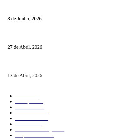
Lamego coroou os campeões nacionais de Minigolfe
8 de Junho, 2026
Vizela recebeu jornada do Campeonato Nacional de Minigolfe
27 de Abril, 2026
Um torneio, vários campeões: tudo sobre o XXVII Palheiros da Costa Nov
13 de Abril, 2026
MAIS FALADO
Torneios
485
Destaques
316
Resultados
176
Fora de Pista
132
Curiosidades
124
Atividades
91
Circuitos de Minigolfe
77
Desporto Escolar
34