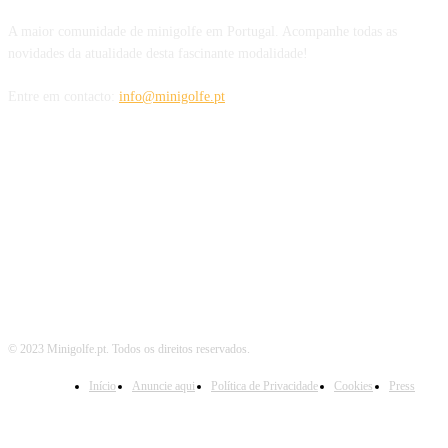
A maior comunidade de minigolfe em Portugal. Acompanhe todas as
novidades da atualidade desta fascinante modalidade!
Entre em contacto:
info@minigolfe.pt
SIGA-NOS TAMBÉM EM
© 2023 Minigolfe.pt. Todos os direitos reservados.
Início
Anuncie aqui
Política de Privacidade
Cookies
Press