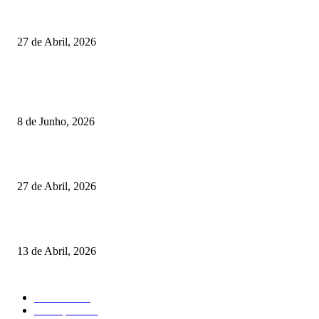
Vizela recebeu jornada do Campeonato Nacional de Minigolfe
27 de Abril, 2026
RESULTADOS
Lamego coroou os campeões nacionais de Minigolfe
8 de Junho, 2026
Vizela recebeu jornada do Campeonato Nacional de Minigolfe
27 de Abril, 2026
Um torneio, vários campeões: tudo sobre o XXVII Palheiros da Costa Nov
13 de Abril, 2026
MAIS FALADO
Torneios
485
Destaques
316