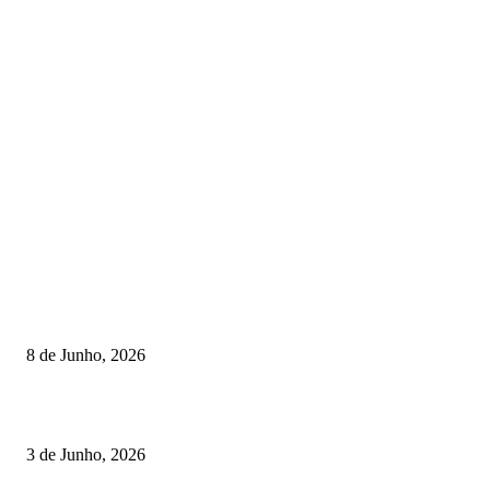
TORNEIOS
Lamego coroou os campeões nacionais de Minigolfe
8 de Junho, 2026
Lamego reforça controlo para jornada decisiva do CNI
3 de Junho, 2026