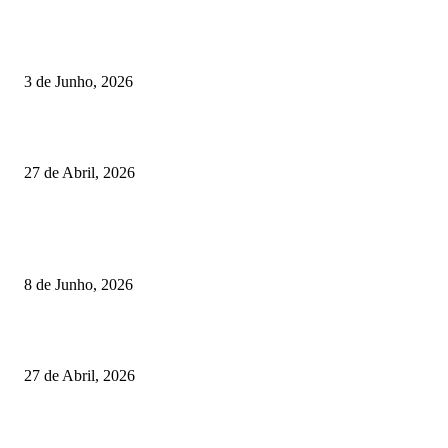
Lamego reforça controlo para jornada decisiva do CNI
3 de Junho, 2026
Vizela recebeu jornada do Campeonato Nacional de Minigolfe
27 de Abril, 2026
RESULTADOS
Lamego coroou os campeões nacionais de Minigolfe
8 de Junho, 2026
Vizela recebeu jornada do Campeonato Nacional de Minigolfe
27 de Abril, 2026
Um torneio, vários campeões: tudo sobre o XXVII Palheiros da Costa Nov