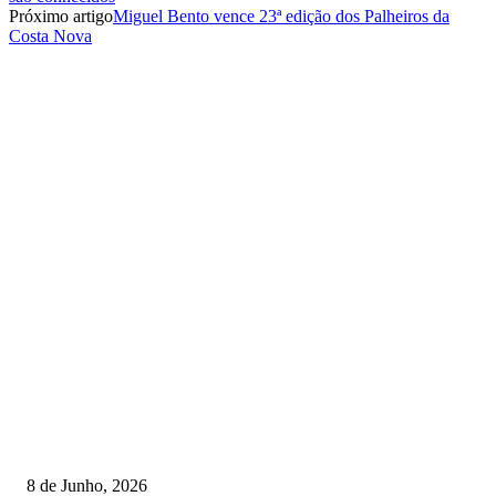
Próximo artigo
Miguel Bento vence 23ª edição dos Palheiros da
Costa Nova
TORNEIOS
Lamego coroou os campeões nacionais de Minigolfe
8 de Junho, 2026