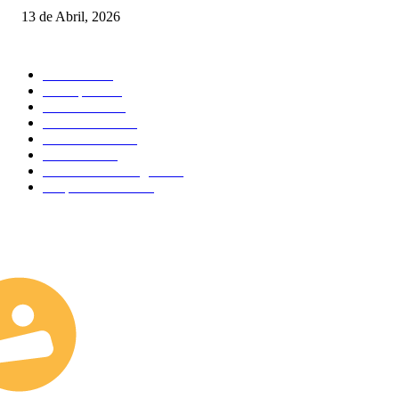
13 de Abril, 2026
MAIS FALADO
Torneios
485
Destaques
316
Resultados
176
Fora de Pista
132
Curiosidades
124
Atividades
91
Circuitos de Minigolfe
77
Desporto Escolar
34