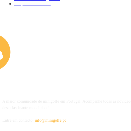
Desporto Escolar
34
SOBRE NÓS
A maior comunidade de minigolfe em Portugal. Acompanhe todas as novidade
desta fascinante modalidade!
Entre em contacto:
info@minigolfe.pt