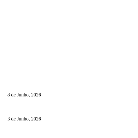
TORNEIOS
Lamego coroou os campeões nacionais de Minigolfe
8 de Junho, 2026
Lamego reforça controlo para jornada decisiva do CNI
3 de Junho, 2026
Vizela recebeu jornada do Campeonato Nacional de Minigolfe