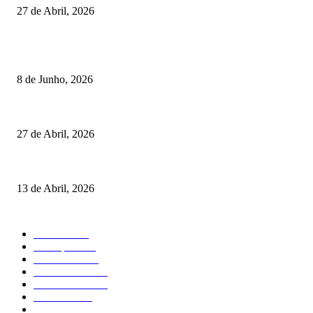
27 de Abril, 2026
RESULTADOS
Lamego coroou os campeões nacionais de Minigolfe
8 de Junho, 2026
Vizela recebeu jornada do Campeonato Nacional de Minigolfe
27 de Abril, 2026
Um torneio, vários campeões: tudo sobre o XXVII Palheiros da Costa Nov
13 de Abril, 2026
MAIS FALADO
Torneios
485
Destaques
316
Resultados
176
Fora de Pista
132
Curiosidades
124
Atividades
91
Circuitos de Minigolfe
77