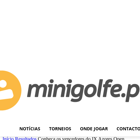
C
Sábado, Agosto 8, 2026
21.5
Lisboa
NOTÍCIAS
TORNEIOS
ONDE JOGAR
CONTACT
Início
Resultados
Conheça os vencedores do IX Azores Open