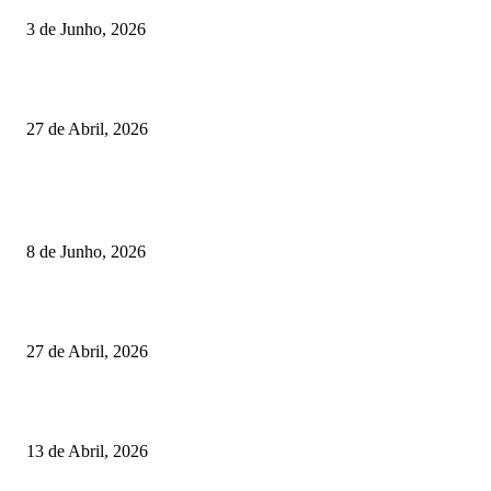
3 de Junho, 2026
Vizela recebeu jornada do Campeonato Nacional de Minigolfe
27 de Abril, 2026
RESULTADOS
Lamego coroou os campeões nacionais de Minigolfe
8 de Junho, 2026
Vizela recebeu jornada do Campeonato Nacional de Minigolfe
27 de Abril, 2026
Um torneio, vários campeões: tudo sobre o XXVII Palheiros da Costa Nov
13 de Abril, 2026
MAIS FALADO