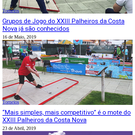
Torneios
Grupos de Jogo do XXIII Palheiros da Costa
Nova já são conhecidos
16 de Maio, 2019
Torneios
“Mais simples, mais competitivo” é o mote do
XXIII Palheiros da Costa Nova
23 de Abril, 2019