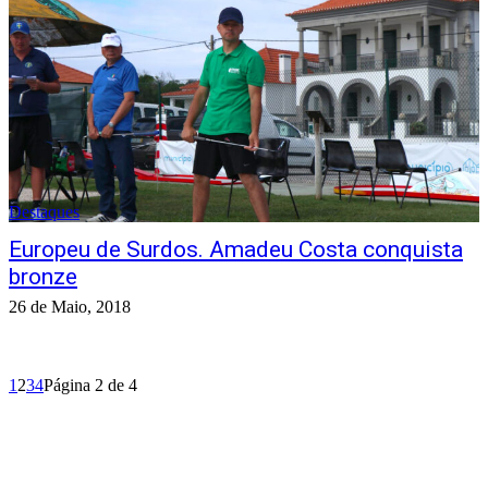
Destaques
Europeu de Surdos. Amadeu Costa conquista
bronze
26 de Maio, 2018
1
2
3
4
Página 2 de 4