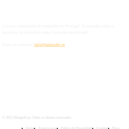
SOBRE NÓS
A maior comunidade de minigolfe em Portugal. Acompanhe todas as
novidades da atualidade desta fascinante modalidade!
Entre em contacto:
info@minigolfe.pt
SIGA-NOS TAMBÉM EM
© 2023 Minigolfe.pt. Todos os direitos reservados.
Início
Anuncie aqui
Política de Privacidade
Cookies
Press