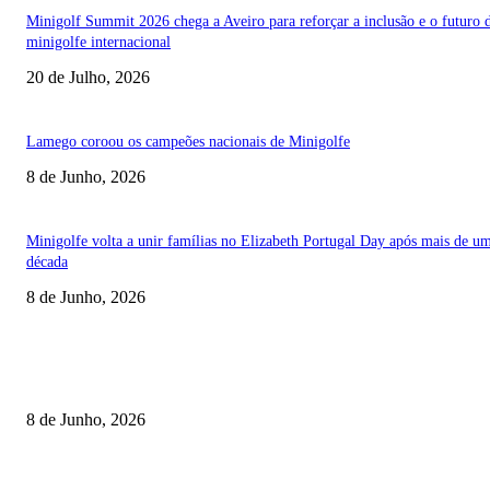
Minigolf Summit 2026 chega a Aveiro para reforçar a inclusão e o futuro 
minigolfe internacional
20 de Julho, 2026
Lamego coroou os campeões nacionais de Minigolfe
8 de Junho, 2026
Minigolfe volta a unir famílias no Elizabeth Portugal Day após mais de u
década
8 de Junho, 2026
TORNEIOS
Lamego coroou os campeões nacionais de Minigolfe
8 de Junho, 2026
Lamego reforça controlo para jornada decisiva do CNI