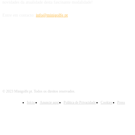
novidades da atualidade desta fascinante modalidade!
Entre em contacto:
info@minigolfe.pt
SIGA-NOS TAMBÉM EM
© 2023 Minigolfe.pt. Todos os direitos reservados.
Início
Anuncie aqui
Política de Privacidade
Cookies
Press