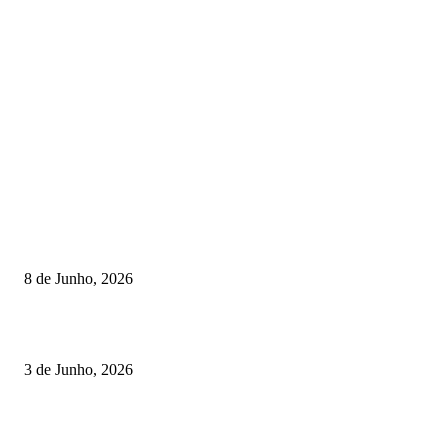
TORNEIOS
Lamego coroou os campeões nacionais de Minigolfe
8 de Junho, 2026
Lamego reforça controlo para jornada decisiva do CNI
3 de Junho, 2026
Vizela recebeu jornada do Campeonato Nacional de Minigolfe