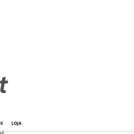
OS
LOJA
ril