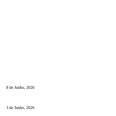
TORNEIOS
Lamego coroou os campeões nacionais de Minigolfe
8 de Junho, 2026
Lamego reforça controlo para jornada decisiva do CNI
3 de Junho, 2026