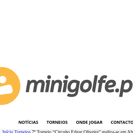
C
Quinta-feira, Agosto 6, 2026
26.8
Lisboa
NOTÍCIAS
TORNEIOS
ONDE JOGAR
CONTACT
Início
Torneios
7º Torneio “Circuito Edgar Oliveira” realiza-se em Ab