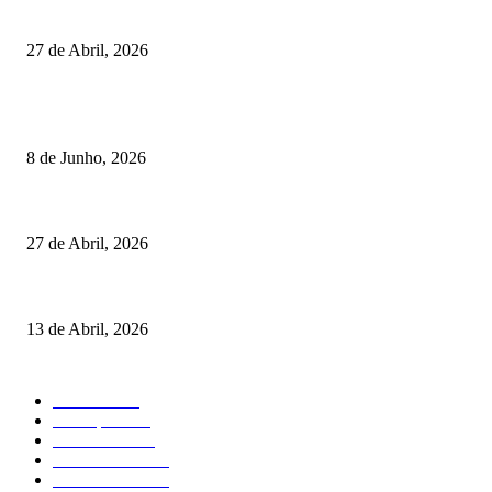
Vizela recebeu jornada do Campeonato Nacional de Minigolfe
27 de Abril, 2026
RESULTADOS
Lamego coroou os campeões nacionais de Minigolfe
8 de Junho, 2026
Vizela recebeu jornada do Campeonato Nacional de Minigolfe
27 de Abril, 2026
Um torneio, vários campeões: tudo sobre o XXVII Palheiros da Costa Nov
13 de Abril, 2026
MAIS FALADO
Torneios
485
Destaques
316
Resultados
176
Fora de Pista
132
Curiosidades
124