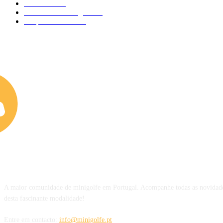
Atividades
91
Circuitos de Minigolfe
77
Desporto Escolar
34
SOBRE NÓS
A maior comunidade de minigolfe em Portugal. Acompanhe todas as novidade
desta fascinante modalidade!
Entre em contacto:
info@minigolfe.pt