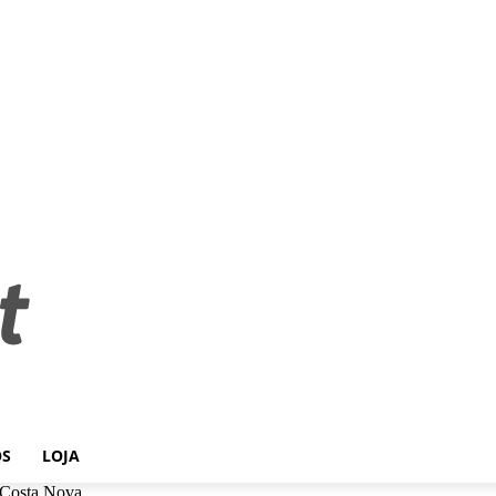
OS
LOJA
 Costa Nova