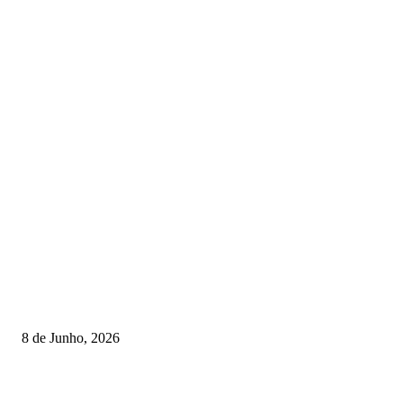
TORNEIOS
Lamego coroou os campeões nacionais de Minigolfe
8 de Junho, 2026
Lamego reforça controlo para jornada decisiva do CNI