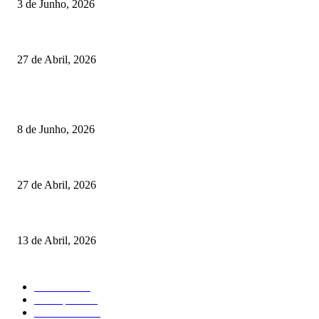
3 de Junho, 2026
Vizela recebeu jornada do Campeonato Nacional de Minigolfe
27 de Abril, 2026
RESULTADOS
Lamego coroou os campeões nacionais de Minigolfe
8 de Junho, 2026
Vizela recebeu jornada do Campeonato Nacional de Minigolfe
27 de Abril, 2026
Um torneio, vários campeões: tudo sobre o XXVII Palheiros da Costa Nov
13 de Abril, 2026
MAIS FALADO
Torneios
485
Destaques
316
Resultados
176