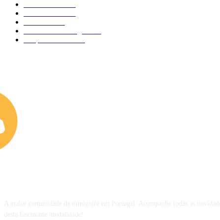
Fora de Pista
132
Curiosidades
124
Atividades
91
Circuitos de Minigolfe
77
Desporto Escolar
34
SOBRE NÓS
A maior comunidade de minigolfe em Portugal. Acompanhe todas as novidade
desta fascinante modalidade!