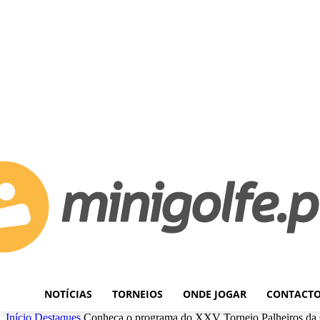
C
Sábado, Agosto 8, 2026
28.1
Lisboa
NOTÍCIAS
TORNEIOS
ONDE JOGAR
CONTACT
Início
Destaques
Conheça o programa do XXV Torneio Palheiros da