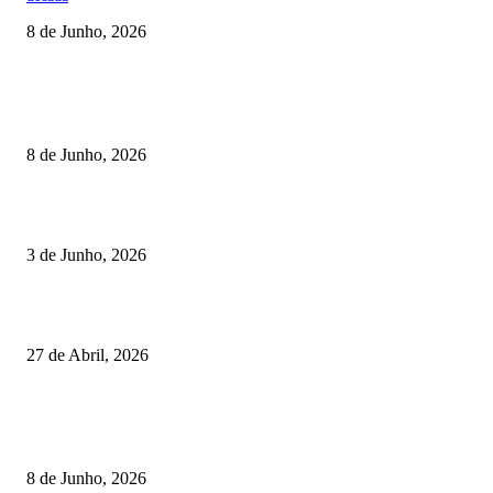
8 de Junho, 2026
TORNEIOS
Lamego coroou os campeões nacionais de Minigolfe
8 de Junho, 2026
Lamego reforça controlo para jornada decisiva do CNI
3 de Junho, 2026
Vizela recebeu jornada do Campeonato Nacional de Minigolfe
27 de Abril, 2026
RESULTADOS
Lamego coroou os campeões nacionais de Minigolfe
8 de Junho, 2026