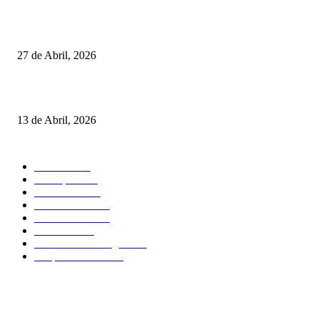
Vizela recebeu jornada do Campeonato Nacional de Minigolfe
27 de Abril, 2026
Um torneio, vários campeões: tudo sobre o XXVII Palheiros da Costa Nov
13 de Abril, 2026
MAIS FALADO
Torneios
485
Destaques
316
Resultados
176
Fora de Pista
132
Curiosidades
124
Atividades
91
Circuitos de Minigolfe
77
Desporto Escolar
34